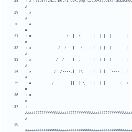
; # http://znil.net/index.php?title=Zabbix:TaskSchedulerMonitoring                              
; #                                                                                                                        
; #	         ________  .__   __.  __   __        .__   __.  _______ .___________.                                          
; #	        |       /  |  \ |  | |  | |  |       |  \ |  | |   ____||           |                                          
; #	        `---/  /   |   \|  | |  | |  |       |   \|  | |  |__   `---|  |----`                                          
; #	           /  /    |  . `  | |  | |  |       |  . `  | |   __|      |  |                                               
; #	          /  /----.|  |\   | |  | |  `----.__|  |\   | |  |____     |  |                                               
; #	         /________||__| \__| |__| |_______(__)__| \__| |_______|    |__|                                               
; #                                                                                                                        
; 
###################################################
; 
###################################################