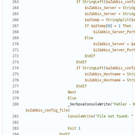
If
StringLeft
(
$aZabbix_conf
$sZabbix_Server
=
Strin
$sZabbix_Server
=
Strin
$a2temp
=
StringSplit
(
$
If
$a2temp
[
0
]
=
1
Then
$iZabbix_Server_Por
Else
$sZabbix_Server
=
$
$iZabbix_Server_Por
EndIf
EndIf
If
StringLeft
(
$aZabbix_conf
$sZabbix_Hostname
=
Str
$sZabbix_Hostname
=
Str
EndIf
Next
Else
_VerboseConsoleWrite
(
"Fehler - 
$sZabbix_config_file
)
ConsoleWrite
(
"File not found: "
Exit
1
EndIf