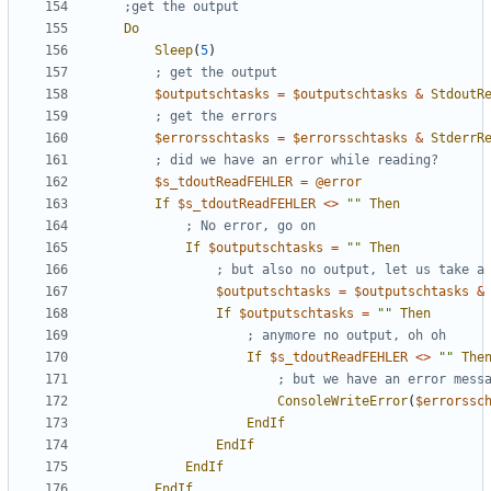
Do
Sleep
(
5
)
$outputschtasks
=
$outputschtasks
&
StdoutR
$errorsschtasks
=
$errorsschtasks
&
StderrR
$s_tdoutReadFEHLER
=
@error
If
$s_tdoutReadFEHLER
<>
""
Then
If
$outputschtasks
=
""
Then
$outputschtasks
=
$outputschtasks
&
If
$outputschtasks
=
""
Then
If
$s_tdoutReadFEHLER
<>
""
The
ConsoleWriteError
(
$errorssc
EndIf
EndIf
EndIf
EndIf