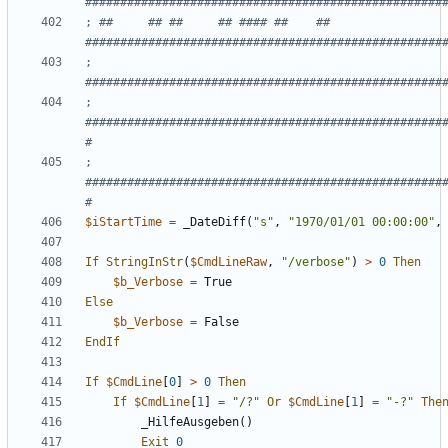
; ##     ## ##     ## #### ##    ##     
;                                       
; 
###################################################
; 
###################################################
$iStartTime
=
_DateDiff
(
"s"
,
"1970/01/01 00:00:00"
,
If
StringInStr
(
$CmdLineRaw
,
"/verbose"
)
>
0
Then
$b_Verbose
=
True
Else
$b_Verbose
=
False
EndIf
If
$CmdLine
[
0
]
>
0
Then
If
$CmdLine
[
1
]
=
"/?"
Or
$CmdLine
[
1
]
=
"-?"
The
_HilfeAusgeben
()
Exit
0