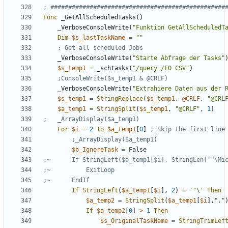
Func
_GetAllScheduledTasks
()
_VerboseConsoleWrite
(
"Funktion GetAllScheduledT
Dim
$s_lastTaskName
=
""
_VerboseConsoleWrite
(
"Starte Abfrage der Tasks"
$s_temp1
=
_schtasks
(
"/query /FO CSV"
)
_VerboseConsoleWrite
(
"Extrahiere Daten aus der 
$s_temp1
=
StringReplace
(
$s_temp1
,
@CRLF
,
"@CRL
$a_temp1
=
StringSplit
(
$s_temp1
,
"@CRLF"
,
1
)
For
$i
=
2
To
$a_temp1
[
0
]
$b_IgnoreTask
=
False
If
StringLeft
(
$a_temp1
[
$i
],
2
)
=
'"\'
Then
$a_temp2
=
StringSplit
(
$a_temp1
[
$i
],
","
If
$a_temp2
[
0
]
>
1
Then
$s_OriginalTaskName
=
StringTrimLef