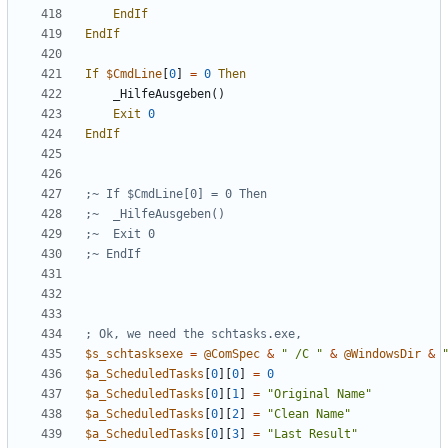
EndIf
EndIf
If
$CmdLine
[
0
]
=
0
Then
_HilfeAusgeben
()
Exit
0
EndIf
$s_schtasksexe
=
@ComSpec
&
" /C "
&
@WindowsDir
&
$a_ScheduledTasks
[
0
][
0
]
=
0
$a_ScheduledTasks
[
0
][
1
]
=
"Original Name"
$a_ScheduledTasks
[
0
][
2
]
=
"Clean Name"
$a_ScheduledTasks
[
0
][
3
]
=
"Last Result"