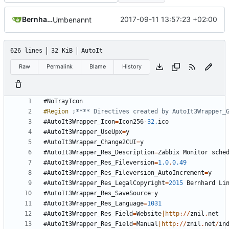
Bernhard
2017-09-11 13:57:23 +02:00
Umbenannt
626 lines
32 KiB
AutoIt
Raw
Permalink
Blame
History
#NoTrayIcon
#Region
#AutoIt3Wrapper_Icon
=
Icon256
-
32.
ico
#AutoIt3Wrapper_UseUpx
=
y
#AutoIt3Wrapper_Change2CUI
=
y
#AutoIt3Wrapper_Res_Description
=
Zabbix
Monitor
sche
#AutoIt3Wrapper_Res_Fileversion
=
1.0
.
0.49
#AutoIt3Wrapper_Res_Fileversion_AutoIncrement
=
y
#AutoIt3Wrapper_Res_LegalCopyright
=
2015
Bernhard
Li
#AutoIt3Wrapper_Res_SaveSource
=
y
#AutoIt3Wrapper_Res_Language
=
1031
#AutoIt3Wrapper_Res_Field
=
Website
|http
://
znil
.
net
#AutoIt3Wrapper_Res_Field
=
Manual
|http
://
znil
.
net
/
in