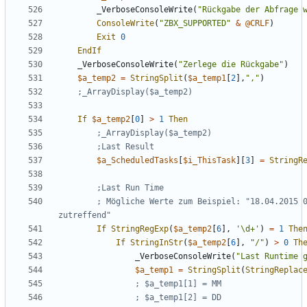
_VerboseConsoleWrite
(
"Rückgabe der Abfrage 
ConsoleWrite
(
"ZBX_SUPPORTED"
&
@CRLF
)
Exit
0
EndIf
_VerboseConsoleWrite
(
"Zerlege die Rückgabe"
)
$a_temp2
=
StringSplit
(
$a_temp1
[
2
],
","
)
If
$a_temp2
[
0
]
>
1
Then
$a_ScheduledTasks
[
$i_ThisTask
][
3
]
=
StringR
; Mögliche Werte zum Beispiel: "18.04.2015 0
If
StringRegExp
(
$a_temp2
[
6
],
'\d+'
)
=
1
The
If
StringInStr
(
$a_temp2
[
6
],
"/"
)
>
0
Th
_VerboseConsoleWrite
(
"Last Runtime 
$a_temp1
=
StringSplit
(
StringReplac