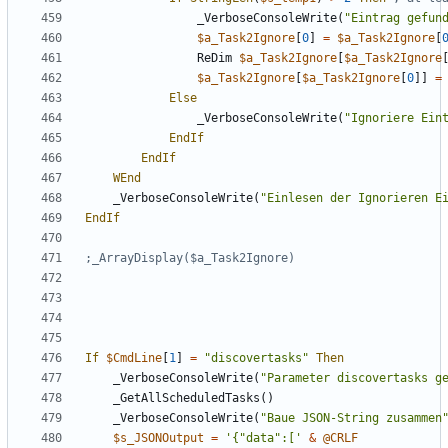
_VerboseConsoleWrite
(
"Eintrag gefun
$a_Task2Ignore
[
0
]
=
$a_Task2Ignore
[
ReDim
$a_Task2Ignore
[
$a_Task2Ignore
$a_Task2Ignore
[
$a_Task2Ignore
[
0
]]
=
Else
_VerboseConsoleWrite
(
"Ignoriere Ein
EndIf
EndIf
WEnd
_VerboseConsoleWrite
(
"Einlesen der Ignorieren E
EndIf
If
$CmdLine
[
1
]
=
"discovertasks"
Then
_VerboseConsoleWrite
(
"Parameter discovertasks g
_GetAllScheduledTasks
()
_VerboseConsoleWrite
(
"Baue JSON-String zusammen
$s_JSONOutput
=
'{"data":['
&
@CRLF