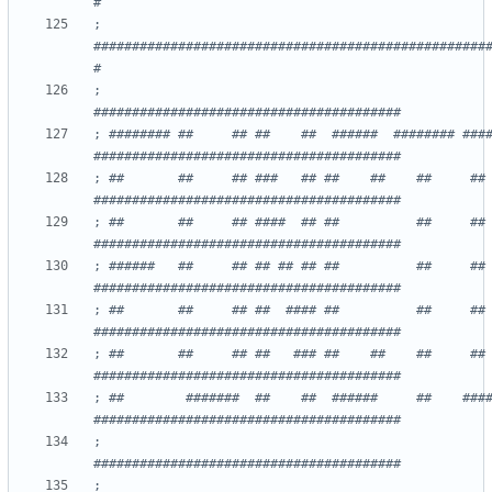
; 
###################################################
;                                                                                   
; ######## ##     ## ##    ##  ######  ######## ####  #
; ##       ##     ## ###   ## ##    ##    ##     ##  #
; ##       ##     ## ####  ## ##          ##     ##  ##   
; ######   ##     ## ## ## ## ##          ##     ##  ##
; ##       ##     ## ##  #### ##          ##     ##  #
; ##       ##     ## ##   ### ##    ##    ##     ##  #
; ##        #######  ##    ##  ######     ##    ####  #
;                                                                                   
; 