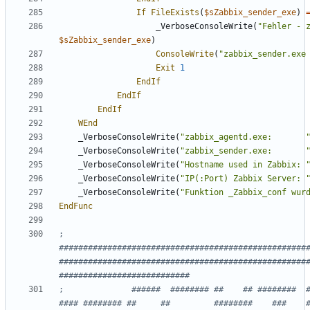
If
FileExists
(
$sZabbix_sender_exe
)
_VerboseConsoleWrite
(
"Fehler - 
$sZabbix_sender_exe
)
ConsoleWrite
(
"zabbix_sender.exe
Exit
1
EndIf
EndIf
EndIf
WEnd
_VerboseConsoleWrite
(
"zabbix_agentd.exe:       
_VerboseConsoleWrite
(
"zabbix_sender.exe:       
_VerboseConsoleWrite
(
"Hostname used in Zabbix: 
_VerboseConsoleWrite
(
"IP(:Port) Zabbix Server: 
_VerboseConsoleWrite
(
"Funktion _Zabbix_conf wur
EndFunc
; 
###################################################
###################################################
;              ######  ######## ##    ## ########  #
#### ######## ##     ##         ########    ###    #