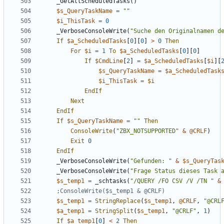
_GetAllScheduledTasks
()
$s_QueryTaskName
=
""
$i_ThisTask
=
0
_VerboseConsoleWrite
(
"Suche den Originalnamen d
If
$a_ScheduledTasks
[
0
][
0
]
>
0
Then
For
$i
=
1
To
$a_ScheduledTasks
[
0
][
0
]
If
$CmdLine
[
2
]
=
$a_ScheduledTasks
[
$i
][
$s_QueryTaskName
=
$a_ScheduledTask
$i_ThisTask
=
$i
EndIf
Next
EndIf
If
$s_QueryTaskName
=
""
Then
ConsoleWrite
(
"ZBX_NOTSUPPORTED"
&
@CRLF
)
Exit
0
EndIf
_VerboseConsoleWrite
(
"Gefunden: "
&
$s_QueryTas
_VerboseConsoleWrite
(
"Frage Status dieses Task 
$s_temp1
=
_schtasks
(
"/QUERY /FO CSV /V /TN "
&
$s_temp1
=
StringReplace
(
$s_temp1
,
@CRLF
,
"@CRL
$a_temp1
=
StringSplit
(
$s_temp1
,
"@CRLF"
,
1
)
If
$a_temp1
[
0
]
<
2
Then