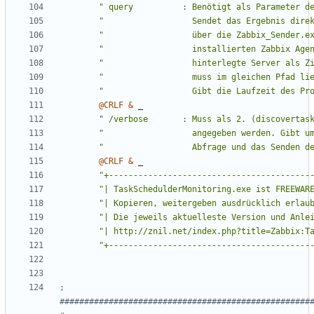
" query          : Benötigt als Parameter d
"                  Sendet das Ergebnis dire
"                  über die Zabbix_Sender.e
"                  installierten Zabbix Age
"                  hinterlegte Server als Z
"                  muss im gleichen Pfad li
"                  Gibt die Laufzeit des Pr
@CRLF
&
_
" /verbose       : Muss als 2. (discovertas
"                  angegeben werden. Gibt u
"                  Abfrage und das Senden d
@CRLF
&
_
"+-----------------------------------------
"| TaskSchedulderMonitoring.exe ist FREEWAR
"| Kopieren, weitergeben ausdrücklich erlau
"| Die jeweils aktuelleste Version und Anle
"| http://znil.net/index.php?title=Zabbix:T
"+-----------------------------------------
; 
###################################################