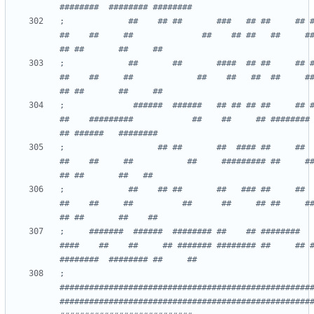
;             ##    ## ##       ###   ## ##     ## ## 
##    ##     ##              ##    ## ##   ##     ## #
;             ##       ##       ####  ## ##     ## ## 
##    ##     ##             ##    ##   ##  ##     ## #
;              ######  ######   ## ## ## ##     ## ## 
##    #########            ##    ##     ## ########  #
;                   ## ##       ##  #### ##     ##  ##
##    ##     ##           ##     ######### ##     ## #
;             ##    ## ##       ##   ### ##     ##   #
##    ##     ##          ##      ##     ## ##     ## #
;     #######  ######  ######## ##    ## ########   
####    ##    ##     ## ####### ######## ##     ## #
; 
###################################################
###################################################