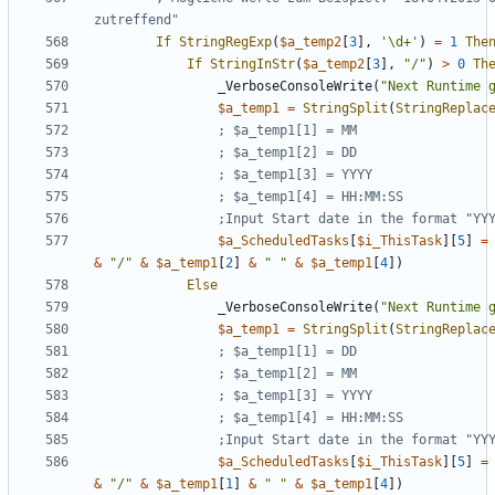
If
StringRegExp
(
$a_temp2
[
3
],
'\d+'
)
=
1
The
If
StringInStr
(
$a_temp2
[
3
],
"/"
)
>
0
Th
_VerboseConsoleWrite
(
"Next Runtime 
$a_temp1
=
StringSplit
(
StringReplac
$a_ScheduledTasks
[
$i_ThisTask
][
5
]
=
&
"/"
&
$a_temp1
[
2
]
&
" "
&
$a_temp1
[
4
])
Else
_VerboseConsoleWrite
(
"Next Runtime 
$a_temp1
=
StringSplit
(
StringReplac
$a_ScheduledTasks
[
$i_ThisTask
][
5
]
=
&
"/"
&
$a_temp1
[
1
]
&
" "
&
$a_temp1
[
4
])