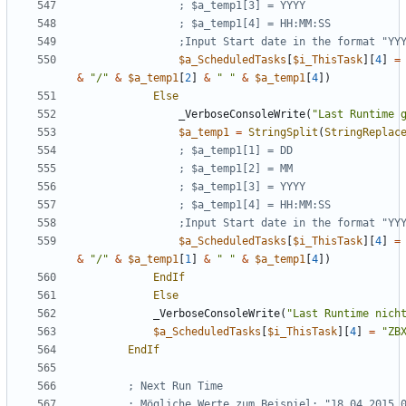
$a_ScheduledTasks
[
$i_ThisTask
][
4
]
=
&
"/"
&
$a_temp1
[
2
]
&
" "
&
$a_temp1
[
4
])
Else
_VerboseConsoleWrite
(
"Last Runtime 
$a_temp1
=
StringSplit
(
StringReplac
$a_ScheduledTasks
[
$i_ThisTask
][
4
]
=
&
"/"
&
$a_temp1
[
1
]
&
" "
&
$a_temp1
[
4
])
EndIf
Else
_VerboseConsoleWrite
(
"Last Runtime nich
$a_ScheduledTasks
[
$i_ThisTask
][
4
]
=
"ZB
EndIf
; Mögliche Werte zum Beispiel: "18.04.2015 0