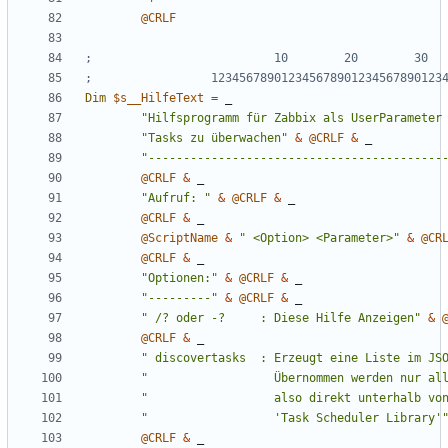
@CRLF
Dim
$s__HilfeText
=
_
"Hilfsprogramm für Zabbix als UserParameter
"Tasks zu überwachen"
&
@CRLF
&
_
"------------------------------------------
@CRLF
&
_
"Aufruf: "
&
@CRLF
&
_
@CRLF
&
_
@ScriptName
&
" <Option> <Parameter>"
&
@CR
@CRLF
&
_
"Optionen:"
&
@CRLF
&
_
"---------"
&
@CRLF
&
_
" /? oder -?     : Diese Hilfe Anzeigen"
&
@CRLF
&
_
" discovertasks  : Erzeugt eine Liste im JS
"                  Übernommen werden nur al
"                  also direkt unterhalb vo
"                  'Task Scheduler Library'
@CRLF
&
_