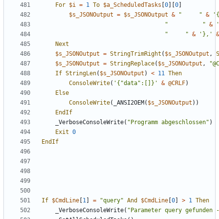
For
$i
=
1
To
$a_ScheduledTasks
[
0
][
0
]
$s_JSONOutput
=
$s_JSONOutput
&
"     "
&
'
"          "
&
"     "
&
'},'
Next
$s_JSONOutput
=
StringTrimRight
(
$s_JSONOutput
,
$s_JSONOutput
=
StringReplace
(
$s_JSONOutput
,
"@
If
StringLen
(
$s_JSONOutput
)
<
11
Then
ConsoleWrite
(
'{"data":[]}'
&
@CRLF
)
Else
ConsoleWrite
(
_ANSI2OEM
(
$s_JSONOutput
))
EndIf
_VerboseConsoleWrite
(
"Programm abgeschlossen"
)
Exit
0
EndIf
If
$CmdLine
[
1
]
=
"query"
And
$CmdLine
[
0
]
>
1
Then
_VerboseConsoleWrite
(
"Parameter query gefunden 