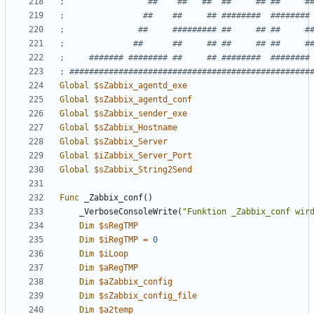
Global
$sZabbix_agentd_exe
Global
$sZabbix_agentd_conf
Global
$sZabbix_sender_exe
Global
$sZabbix_Hostname
Global
$sZabbix_Server
Global
$iZabbix_Server_Port
Global
$sZabbix_String2Send
Func
_Zabbix_conf
()
_VerboseConsoleWrite
(
"Funktion _Zabbix_conf wir
Dim
$sRegTMP
Dim
$iRegTMP
=
0
Dim
$iLoop
Dim
$aRegTMP
Dim
$aZabbix_config
Dim
$sZabbix_config_file
Dim
$a2temp