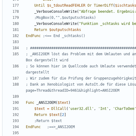
Until
$s_tdoutReadFEHLER
Or
TimerDiff
(
$ischtask
_VerboseConsoleWrite
(
"Abfrage beendet. Ergebnis
_VerboseConsoleWrite
(
"Funktion _schtasks wird b
Return
$outputschtasks
EndFunc
; _ANSI2OEM löst das Problem mit dem Umlauten und a
; So können hier im Quellcode auch Umlaute verwendet
; Dank an Xenobiologist von AutoIt.de für diese Lös
Func
_ANSI2OEM
(
$text
)
$text
=
DllCall
(
'user32.dll'
,
'Int'
,
'CharToOem
Return
$text
[
2
]
EndFunc