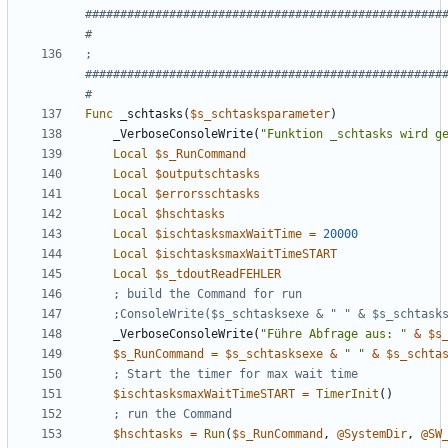
###################################################
; 
###################################################
Func
_schtasks
(
$s_schtasksparameter
)
_VerboseConsoleWrite
(
"Funktion _schtasks wird g
Local
$s_RunCommand
Local
$outputschtasks
Local
$errorsschtasks
Local
$hschtasks
Local
$ischtasksmaxWaitTime
=
20000
Local
$ischtasksmaxWaitTimeSTART
Local
$s_tdoutReadFEHLER
_VerboseConsoleWrite
(
"Führe Abfrage aus: "
&
$s
$s_RunCommand
=
$s_schtasksexe
&
" "
&
$s_schta
$ischtasksmaxWaitTimeSTART
=
TimerInit
()
$hschtasks
=
Run
(
$s_RunCommand
,
@SystemDir
,
@SW