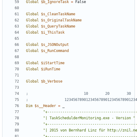
Global
$b_IgnoreTask
=
False
Global
$s_CleanTaskName
Global
$s_OriginalTaskName
Global
$s_QueryTaskName
Global
$i_ThisTask
Global
$s_JSONOutput
Global
$s_RunCommand
Global
$iStartTime
Global
$iRunTime
Global
$b_Verbose
Dim
$s__Header
=
_
"+-----------------------------------------
"| TaskSchedulderMonitoring.exe - Version "
"+-----------------------------------------
"| 2015 von Bernhard Linz für http://znil.n
"+-----------------------------------------