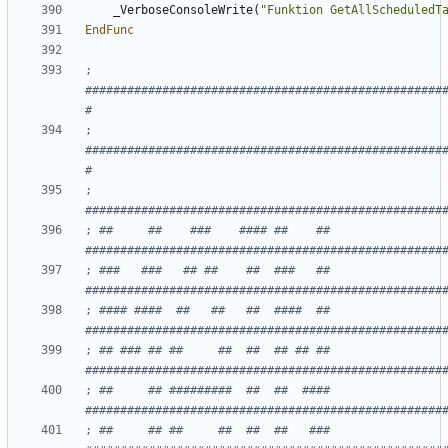
_VerboseConsoleWrite
(
"Funktion GetAllScheduledT
EndFunc
; 
###################################################
; 
###################################################
;                                       
; ##     ##    ###    #### ##    ##     
; ###   ###   ## ##    ##  ###   ##     
; #### ####  ##   ##   ##  ####  ##     
; ## ### ## ##     ##  ##  ## ## ##     
; ##     ## #########  ##  ##  ####     
; ##     ## ##     ##  ##  ##   ###     