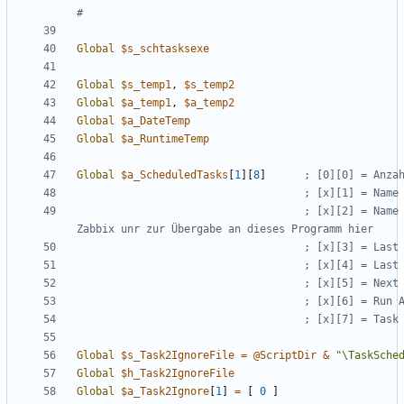
Global
$s_schtasksexe
Global
$s_temp1
,
$s_temp2
Global
$a_temp1
,
$a_temp2
Global
$a_DateTemp
Global
$a_RuntimeTemp
Global
$a_ScheduledTasks
[
1
][
8
]
; [x][2] = Name 
Global
$s_Task2IgnoreFile
=
@ScriptDir
&
"\TaskSche
Global
$h_Task2IgnoreFile
Global
$a_Task2Ignore
[
1
]
=
[
0
]