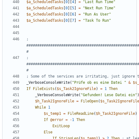
$a_ScheduledTasks
[
0
][
4
]
=
"Last Run Time"
$a_ScheduledTasks
[
0
][
5
]
=
"Next Run Time"
$a_ScheduledTasks
[
0
][
6
]
=
"Run As User"
$a_ScheduledTasks
[
0
][
7
]
=
"Task To Run"
; 
###################################################
; 
###################################################
_VerboseConsoleWrite
(
"Prüfe ob es eine Datei "
&
$s
If
FileExists
(
$s_Task2IgnoreFile
)
=
1
Then
_VerboseConsoleWrite
(
"Gefunden! Lese Datei ein"
$h_Task2IgnoreFile
=
FileOpen
(
$s_Task2IgnoreFil
While
1
$s_temp1
=
FileReadLine
(
$h_Task2IgnoreFile
)
If
@error
=
-
1
Then
ExitLoop
Else
If
StringLen
(
$s_temp1
)
>
2
Then