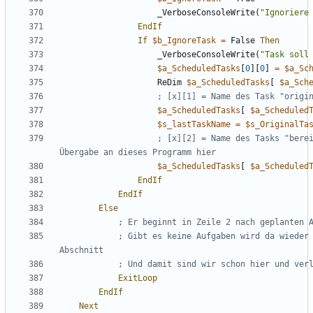
_VerboseConsoleWrite
(
"Ignoriere
EndIf
If
$b_IgnoreTask
=
False
Then
_VerboseConsoleWrite
(
"Task soll
$a_ScheduledTasks
[
0
][
0
]
=
$a_Sc
ReDim
$a_ScheduledTasks
[
$a_Sch
$a_ScheduledTasks
[
$a_Scheduled
$s_lastTaskName
=
$s_OriginalTa
; [x][2] = Name des Tasks "berei
$a_ScheduledTasks
[
$a_Scheduled
EndIf
EndIf
Else
; Gibt es keine Aufgaben wird da wieder 
ExitLoop
EndIf
Next