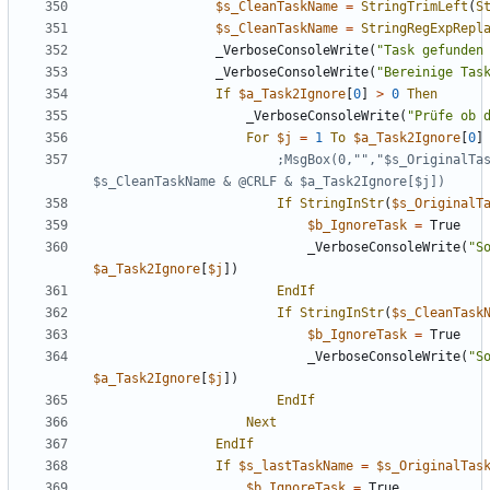
$s_CleanTaskName
=
StringTrimLeft
(
S
$s_CleanTaskName
=
StringRegExpRepl
_VerboseConsoleWrite
(
"Task gefunden
_VerboseConsoleWrite
(
"Bereinige Tas
If
$a_Task2Ignore
[
0
]
>
0
Then
_VerboseConsoleWrite
(
"Prüfe ob 
For
$j
=
1
To
$a_Task2Ignore
[
0
]
;MsgBox(0,"","$s_OriginalTas
If
StringInStr
(
$s_OriginalT
$b_IgnoreTask
=
True
_VerboseConsoleWrite
(
"S
$a_Task2Ignore
[
$j
])
EndIf
If
StringInStr
(
$s_CleanTask
$b_IgnoreTask
=
True
_VerboseConsoleWrite
(
"S
$a_Task2Ignore
[
$j
])
EndIf
Next
EndIf
If
$s_lastTaskName
=
$s_OriginalTas
$b_IgnoreTask
=
True