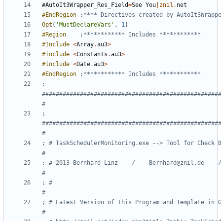
#AutoIt3Wrapper_Res_Field
=
See
You
|znil
.
net
#EndRegion
Opt
(
'MustDeclareVars'
,
1
)
#Region
#Include
<
Array
.
au3
>
#include
<
Constants
.
au3
>
#include
<
Date
.
au3
>
#EndRegion
; 
###################################################
; 
###################################################
; # TaskSchedulerMonitoring.exe --> Tool for Check BackupJobs in Zabbix                  
; # 2013 Bernhard Linz    /    Bernhard@znil.de    /    http://znil.net                  
; #                                                                                                                        
; # Latest Version of this Program and Template in German:                                                   