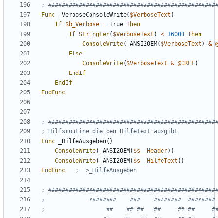
Func
_VerboseConsoleWrite
(
$VerboseText
)
If
$b_Verbose
=
True
Then
If
StringLen
(
$VerboseText
)
<
16000
Then
ConsoleWrite
(
_ANSI2OEM
(
$VerboseText
)
&
Else
ConsoleWrite
(
$VerboseText
&
@CRLF
)
EndIf
EndIf
EndFunc
Func
_HilfeAusgeben
()
ConsoleWrite
(
_ANSI2OEM
(
$s__Header
))
ConsoleWrite
(
_ANSI2OEM
(
$s__HilfeText
))
EndFunc