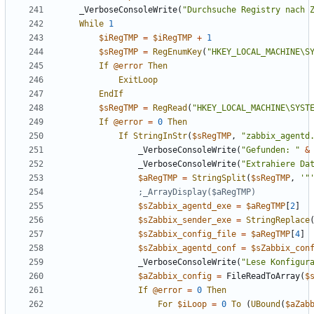
_VerboseConsoleWrite
(
"Durchsuche Registry nach 
While
1
$iRegTMP
=
$iRegTMP
+
1
$sRegTMP
=
RegEnumKey
(
"HKEY_LOCAL_MACHINE\S
If
@error
Then
ExitLoop
EndIf
$sRegTMP
=
RegRead
(
"HKEY_LOCAL_MACHINE\SYST
If
@error
=
0
Then
If
StringInStr
(
$sRegTMP
,
"zabbix_agentd
_VerboseConsoleWrite
(
"Gefunden: "
&
_VerboseConsoleWrite
(
"Extrahiere Da
$aRegTMP
=
StringSplit
(
$sRegTMP
,
'"
$sZabbix_agentd_exe
=
$aRegTMP
[
2
]
$sZabbix_sender_exe
=
StringReplace
$sZabbix_config_file
=
$aRegTMP
[
4
]
$sZabbix_agentd_conf
=
$sZabbix_con
_VerboseConsoleWrite
(
"Lese Konfigur
$aZabbix_config
=
FileReadToArray
(
$
If
@error
=
0
Then
For
$iLoop
=
0
To
(
UBound
(
$aZab