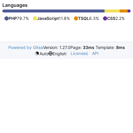
Languages
PHP
79.7%
JavaScript
11.8%
TSQL
6.3%
CSS
2.2%
Powered by Gitea
Version: 1.27.0
Page:
33ms
Template:
8ms
Licenses
API
Auto
English