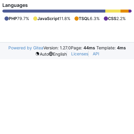
Languages
PHP
79.7%
JavaScript
11.8%
TSQL
6.3%
CSS
2.2%
Powered by Gitea
Version: 1.27.0
Page:
44ms
Template:
4ms
Licenses
API
Auto
English